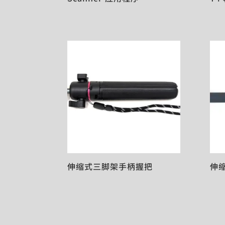
伸缩式三脚架手柄握把
伸