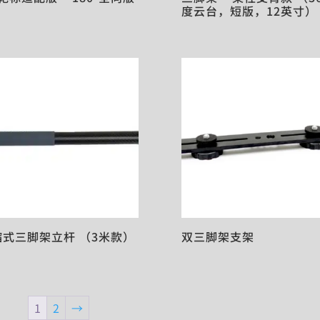
度云台，短版，12英寸）
缩式三脚架立杆 （3米款）
双三脚架支架
1
2
→