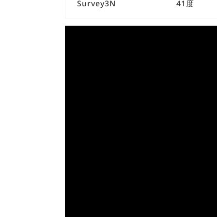
Survey3N
41度