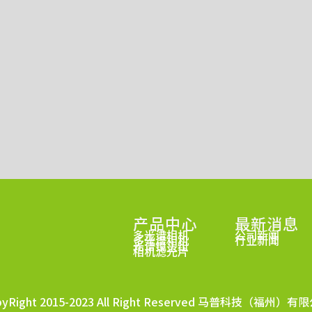
产品中心
最新消息
多光谱相机
公司新闻
多光谱相机
行业新闻
光谱镜头组
相机滤光片
pyRight 2015-2023 All Right Reserved 马普科技（福州）有