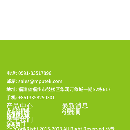
电话: 0591-83517896
邮箱:
sales@mputek.com
地址: 福建省福州市鼓楼区华润万象城一期S2栋617
手机: +8613358250301
产品中心
最新消息
多光谱相机
公司新闻
多光谱相机
行业新闻
光谱镜头组
相机滤光片
关于我们
联系我们
支持中心
CopyRight 2015-2023 All Right Reserved 马普