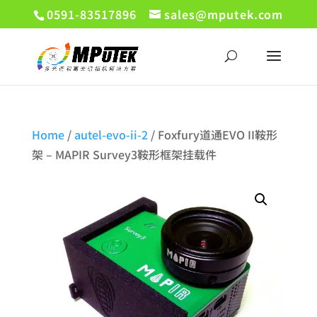
0591-83517896
sales@mputek.com
Home
/
autel-evo-ii-2
/ Foxfury道通EVO II鞍形
架 – MAPIR Survey3鞍形框架挂载件