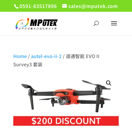
0591-83517896
sales@mputek.com
Home
/
autel-evo-ii-2
/ 道通智能 EVO II
Survey3 套装