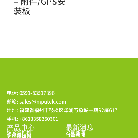
– 附件/GPS安
装板
电话: 0591-83517896
邮箱:
sales@mputek.com
地址: 福建省福州市鼓楼区华润万象城一期S2栋617
手机: +8613358250301
产品中心
最新消息
多光谱相机
公司新闻
多光谱相机
行业新闻
光谱镜头组