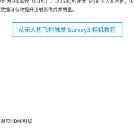
为100毫秒（0.1秒）。以15米/秒速度飞行的无人机为例，0.
位数据可有效提升正射影像成果质量。
从无人机飞控触发 Survey3 相机教程
对应HDMI引脚