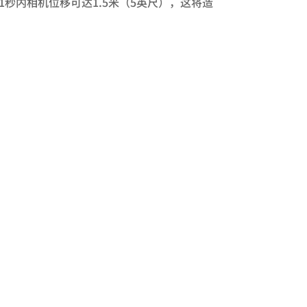
1秒内相机位移可达1.5米（5英尺），这将造