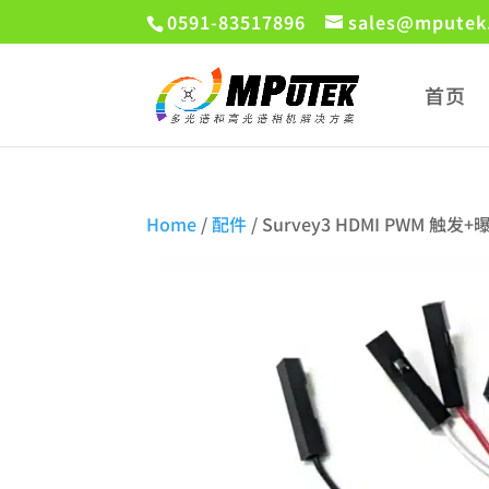
0591-83517896
sales@mputek
首页
Home
/
配件
/ Survey3 HDMI PWM 触