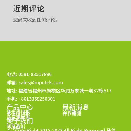
近期评论
您尚未收到任何评论。
电话: 0591-83517896
邮箱:
sales@mputek.com
地址: 福建省福州市鼓楼区华润万象城一期S2栋617
手机: +8613358250301
产品中心
最新消息
多光谱相机
公司新闻
多光谱相机
行业新闻
光谱镜头组
相机滤光片
关于我们
联系我们
支持中心
CopyRight 2015-2023 All Right Reserved 马普