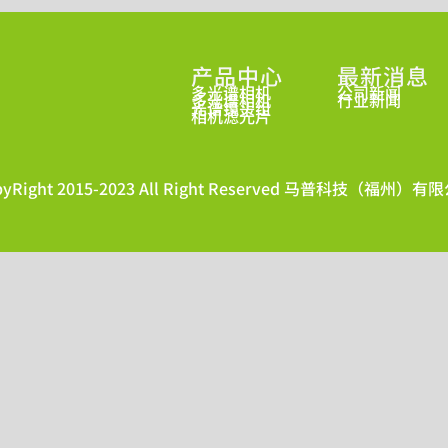
产品中心
最新消息
多光谱相机
公司新闻
多光谱相机
行业新闻
光谱镜头组
相机滤光片
pyRight 2015-2023 All Right Reserved 马普科技（福州）有