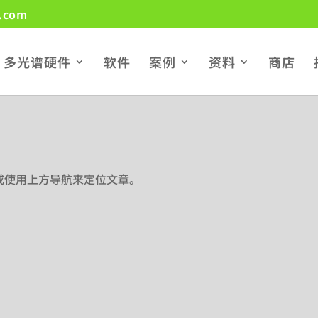
.com
多光谱硬件
软件
案例
资料
商店
或使用上方导航来定位文章。